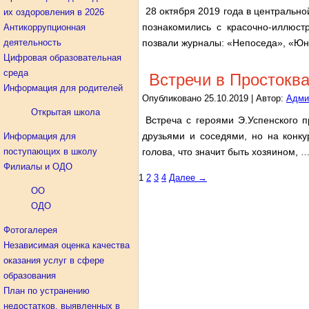
28 октября 2019 года в центральн
их оздоровления в 2026
познакомились с красочно-иллюст
Антикоррупционная
деятельность
позвали журналы: «Непоседа», «Юны
Цифровая образовательная
среда
Встречи в Простокв
Информация для родителей
Опубликовано
25.10.2019
|
Автор:
Адми
Открытая школа
Встреча с героями Э.Успенского 
друзьями и соседями, но на конку
Информация для
поступающих в школу
голова, что значит быть хозяином,
Филиалы и ОДО
1
2
3
4
Далее →
şans
vidobet
vidobet
vidobet
vidobet
casinolevant
casinolevant
casinolevant
vidobet
şans
casinolevant
casino
şans
casino
casino
casino
boostaro
casinolevant
şans
casinolevant
şanscasino
vidobet
vidobet
levant
gorabet
galyabet
gorabet
gorabet
gorabet
vidobet
galyabet
gorabet
gorabet
ОО
casino
|
|
güncel
giriş
|
|
|
giriş
casino
giriş
şans
casino
levant
şans
şans
|
giriş
casino
giriş
|
|
giriş
casino
|
|
|
|
|
giriş
|
|
ОДО
|
giriş
|
|
|
|
|
giriş
|
|
|
|
giriş
|
|
|
|
|
|
|
Фотогалерея
Независимая оценка качества
оказания услуг в сфере
образования
План по устранению
недостатков, выявленных в