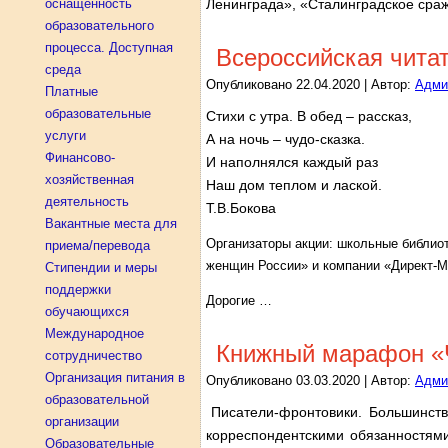
оснащенность
Ленинграда», «Сталинградское сраж
образовательного
процесса. Доступная
Всероссийская чита
среда
Опубликовано
22.04.2020
|
Автор:
Адми
Платные
образовательные
Стихи с утра. В обед – рассказ,
услуги
А на ночь – чудо-сказка.
Финансово-
И наполнялся каждый раз
хозяйственная
Наш дом теплом и лаской.
деятельность
Т.В.Бокова
Вакантные места для
Организаторы акции: школьные библио
приема/перевода
женщин России» и компании «Директ-М
Стипендии и меры
поддержки
Дорогие …
обучающихся
Международное
Книжный марафон «Ч
сотрудничество
Организация питания в
Опубликовано
03.03.2020
|
Автор:
Адми
образовательной
Писатели-фронтовики. Большинст
организации
корреспондентскими обязанностями
Образовательные