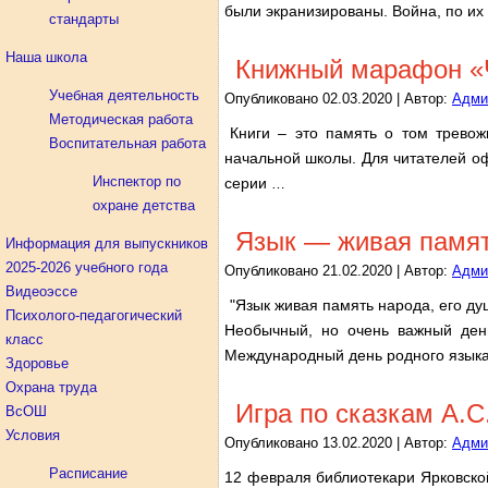
были экранизированы. Война, по их
стандарты
Наша школа
Книжный марафон «Ч
Учебная деятельность
Опубликовано
02.03.2020
|
Автор:
Адми
Методическая работа
Книги – это память о том трево
Воспитательная работа
начальной школы. Для читателей о
Инспектор по
серии
…
охране детства
Язык — живая памят
Информация для выпускников
2025-2026 учебного года
Опубликовано
21.02.2020
|
Автор:
Адми
Видеоэссе
"Язык живая память народа, его душ
Психолого-педагогический
Необычный, но очень важный день
класс
Международный день родного языка 
Здоровье
Охрана труда
Игра по сказкам А.С
ВсОШ
Условия
Опубликовано
13.02.2020
|
Автор:
Адми
Расписание
12 февраля библиотекари Ярковско