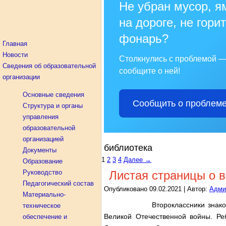
Не убран мусор, я
на дороге, не горит
фонарь?
Главная
Новости
Столкнулись с проблемой 
Сведения об образовательной
сообщите о ней!
организации
Основные сведения
Сообщить о проблем
Структура и органы
управления
образовательной
организацией
библиотека
Документы
1
2
3
4
Далее →
Образование
Руководство
Листая страницы о 
Педагогический состав
Опубликовано
09.02.2021
|
Автор:
Адми
Материально-
Второклассники знако
техническое
Великой Отечественной войны. Р
обеспечение и