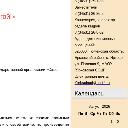
8 (34531) 25-1-55
Заместители
8 (34531) 26-26-3
гой!»
Канцелярия, инспектор
отдела кадров
8 (34531) 26-8-02
Адрес для письменных
обращений:
626050, Тюменская область,
Ярковский район, с. Ярково
ул. Полевая 9, МАОУ
ударственной организации «Союз
"Ярковская СОШ"
Электронная почта:
Yarkschool@obl72.ru
Календарь
Август 2026
Пн
Вт
Ср
Чт
Пт
Сб
Вс
иматься не только своими прямыми
1
2
ли о своей войне, их произведения