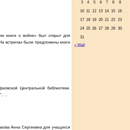
3
4
5
6
7
8
9
10
11
12
13
14
15
16
17
18
19
20
21
22
23
24
25
26
27
28
29
30
ем книги о войне» был открыт для
31
На встречах были предложены книги
« Май
рковской Центральной библиотеки.
",
…
акова Анна Сергеевна для учащихся