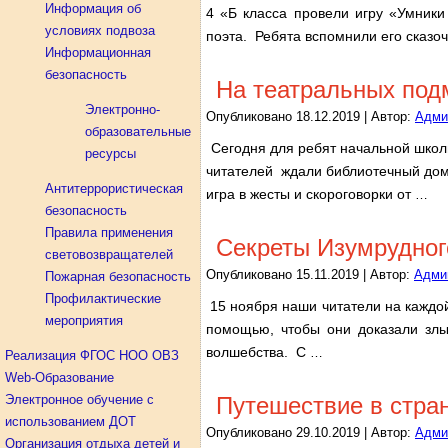
Информация об
4 «Б класса провели игру «Умники
условиях подвоза
поэта. Ребята вспомнили его сказо
Информационная
безопасность
На театральных под
Электронно-
Опубликовано
18.12.2019
|
Автор:
Адми
образовательные
Сегодня для ребят начальной шко
ресурсы
читателей ждали библиотечный домо
Антитеррористическая
игра в жесты и скороговорки от
…
безопасность
Правила применения
Секреты Изумрудног
световозвращателей
Опубликовано
15.11.2019
|
Автор:
Адми
Пожарная безопасность
Профилактические
15 ноября наши читатели на каждой
мероприятия
помощью, чтобы они доказали злы
волшебства. С
…
Реализация ФГОС НОО ОВЗ
Web-Образование
Электронное обучение с
Путешествие в стра
использованием ДОТ
Опубликовано
29.10.2019
|
Автор:
Адми
Организация отдыха детей и