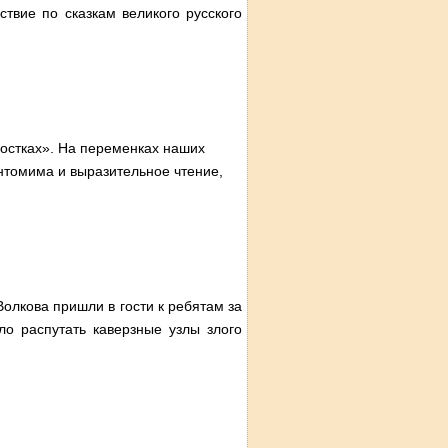
твие по сказкам великого русского
остках». На переменках наших
нтомима и выразительное чтение,
олкова пришли в гости к ребятам за
о распутать каверзные узлы злого