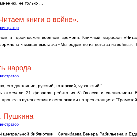
 мнению, не только
…
итаем книги о войне».
нистратор
жном и героическом военном времени. Книжный марафон «Чита
формлена книжная выставка «Мы родом не из детства из войны». 
ь народа
нистратор
а, его достояние; русский, татарский, чувашский."
 отмечали 21 февраля ребята из 5"в"класса и специалисты Я
прошел в путешествии с остановками на трех станциях: "Грамотей
. Пушкина
нистратор
й центральной библиотеки Сагенбаева Венера Рабильевна и Езд