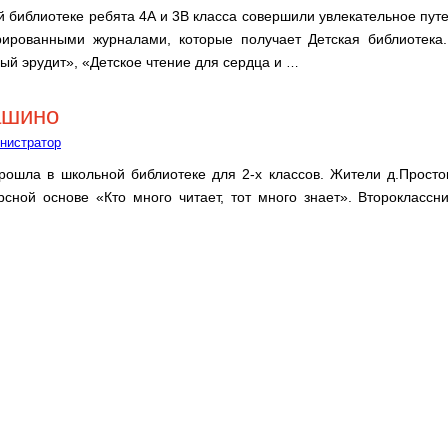
ой библиотеке ребята 4А и 3В класса совершили увлекательное пу
рированными журналами, которые получает Детская библиотека
й эрудит», «Детское чтение для сердца и
…
ашино
нистратор
прошла в школьной библиотеке для 2-х классов. Жители д.Просто
рсной основе «Кто много читает, тот много знает». Второклассн
…