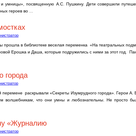
 и умницы», посвященную А.С. Пушкину. Дети совершили путешес
чных героев во
…
мостках
нистратор
лы прошла в библиотеке веселая переменка «На театральных подм
вой Ерошка и Даша, которые подружились с ними за этот год. Па
о города
нистратор
 перемене раскрывали «Секреты Изумрудного города». Герои А. В
м волшебникам, что они умны и любознательны. Не просто был
ну «Журналию
нистратор