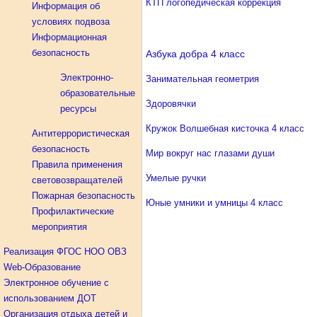
КТП логопедическая коррекция
Информация об
условиях подвоза
Информационная
безопасность
Азбука добра 4 класс
Электронно-
Занимательная геометрия
образовательные
Здоровячки
ресурсы
Кружок Волшебная кисточка 4 класс
Антитеррористическая
безопасность
Мир вокруг нас глазами души
Правила применения
Умелые ручки
световозвращателей
Пожарная безопасность
Юные умники и умницы 4 класс
Профилактические
мероприятия
şans
vidobet
vidobet
vidobet
vidobet
casinolevant
casinolevant
casinolevant
vidobet
şans
casinolevant
casino
şans
casino
casino
casino
boostaro
casinolevant
şans
casinolevant
şanscasino
vidobet
vidobet
levant
gorabet
galyabet
gorabet
gorabet
gorabet
vidobet
galyabet
gorabet
gorabet
casino
|
|
güncel
giriş
|
|
|
giriş
casino
giriş
şans
casino
levant
şans
şans
|
giriş
casino
giriş
|
|
giriş
casino
|
|
|
|
|
giriş
|
|
|
giriş
|
|
|
|
|
giriş
|
|
|
|
giriş
|
|
|
|
Реализация ФГОС НОО ОВЗ
|
|
|
Web-Образование
Электронное обучение с
использованием ДОТ
Организация отдыха детей и