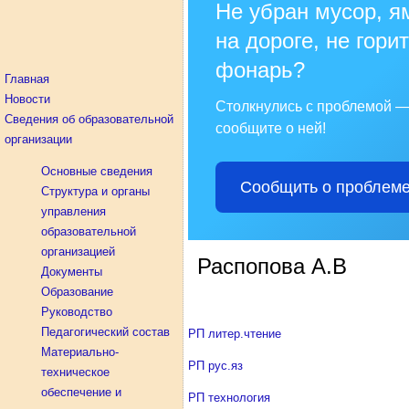
Не убран мусор, я
на дороге, не горит
фонарь?
Главная
Новости
Столкнулись с проблемой 
Сведения об образовательной
сообщите о ней!
организации
Основные сведения
Сообщить о проблем
Структура и органы
управления
образовательной
организацией
Распопова А.В
Документы
Образование
Руководство
Педагогический состав
РП литер.чтение
Материально-
РП рус.яз
техническое
обеспечение и
РП технология