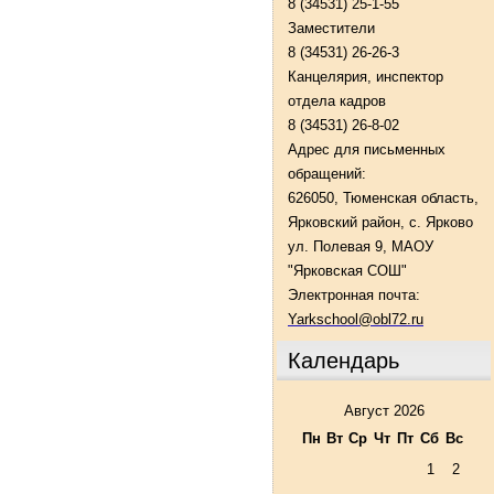
8 (34531) 25-1-55
Заместители
8 (34531) 26-26-3
Канцелярия, инспектор
отдела кадров
8 (34531) 26-8-02
Адрес для письменных
обращений:
626050, Тюменская область,
Ярковский район, с. Ярково
ул. Полевая 9, МАОУ
"Ярковская СОШ"
Электронная почта:
Yarkschool@obl72.ru
Календарь
Август 2026
Пн
Вт
Ср
Чт
Пт
Сб
Вс
1
2