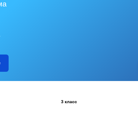
ма
—
е
3 класс