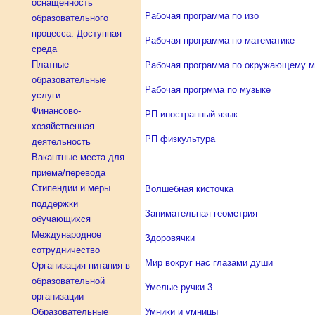
оснащенность
Рабочая программа по изо
образовательного
процесса. Доступная
Рабочая программа по математике
среда
Платные
Рабочая программа по окружающему 
образовательные
Рабочая прогрмма по музыке
услуги
Финансово-
РП иностранный язык
хозяйственная
РП физкультура
деятельность
Вакантные места для
приема/перевода
Стипендии и меры
Волшебная кисточка
поддержки
Занимательная геометрия
обучающихся
Международное
Здоровячки
сотрудничество
Мир вокруг нас глазами души
Организация питания в
образовательной
Умелые ручки 3
организации
Образовательные
Умники и умницы