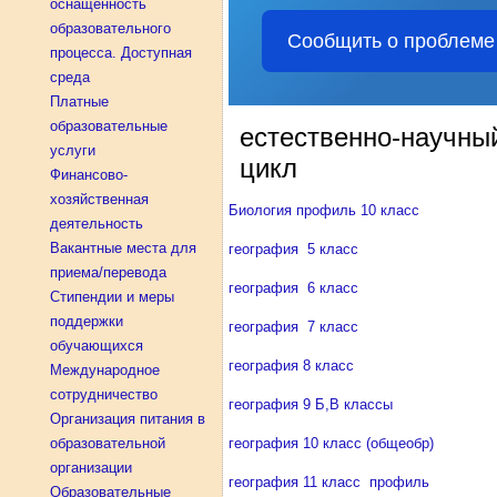
оснащенность
образовательного
Сообщить о проблеме
процесса. Доступная
среда
Платные
образовательные
естественно-научны
услуги
цикл
Финансово-
хозяйственная
Биология профиль 10 класс
деятельность
Вакантные места для
география 5 класс
приема/перевода
география 6 класс
Стипендии и меры
поддержки
география 7 класс
обучающихся
география 8 класс
Международное
сотрудничество
география 9 Б,В классы
Организация питания в
образовательной
география 10 класс (общеобр)
организации
география 11 класс профиль
Образовательные