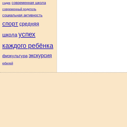
современная школа
садик
современный родитель
социальная активность
спорт
средняя
успех
школа
каждого ребёнка
экскурсия
физкультура
юбилей