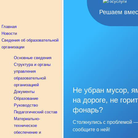
Решаем вмес
Главная
Новости
Сведения об образовательной
организации
Основные сведения
Структура и органы
управления
образовательной
организацией
Не убран мусор, я
Документы
на дороге, не горит
Образование
Руководство
фонарь?
Педагогический состав
Материально-
Столкнулись с проблемой 
техническое
сообщите о ней!
обеспечение и