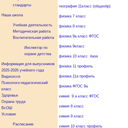
стандарты
география 11класс (общеобр)
Наша школа
физика 7 класс
Учебная деятельность
физика 8 класс
Методическая работа
физика 9а класс ФГОС
Воспитательная работа
физика 9класс
Инспектор по
охране детства
физика 10 класс база
Информация для выпускников
физика 11 профиль
2025-2026 учебного года
физика 11а профиль
Видеоэссе
Психолого-педагогический
физика ФГОС 9а
класс
Здоровье
химия 9 а класс ФГОС
Охрана труда
химия 8 класс
ВсОШ
Условия
химия 9 класс
Расписание
химия 10 класс профиль