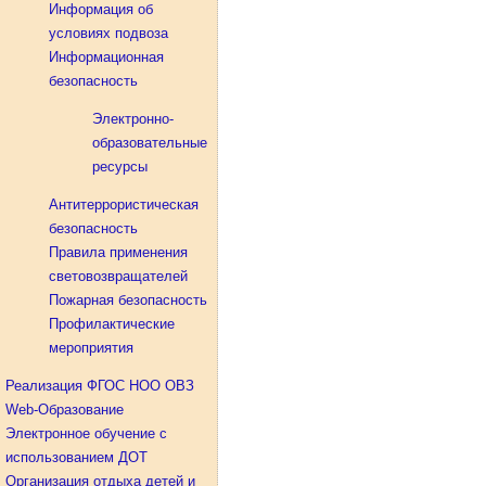
Информация об
условиях подвоза
Информационная
безопасность
Электронно-
образовательные
ресурсы
Антитеррористическая
безопасность
Правила применения
световозвращателей
Пожарная безопасность
Профилактические
мероприятия
Реализация ФГОС НОО ОВЗ
Web-Образование
Электронное обучение с
использованием ДОТ
Организация отдыха детей и