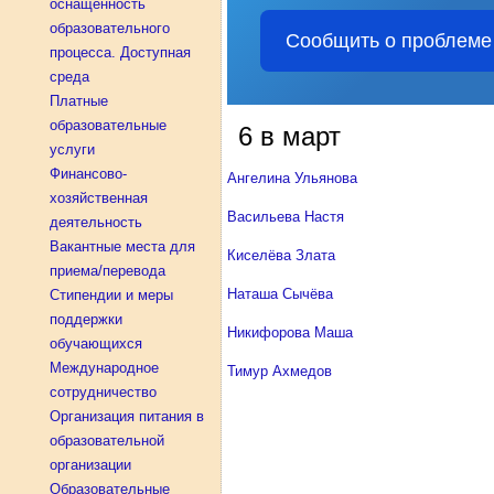
оснащенность
образовательного
Сообщить о проблеме
процесса. Доступная
среда
Платные
образовательные
6 в март
услуги
Финансово-
Ангелина Ульянова
хозяйственная
Васильева Настя
деятельность
Вакантные места для
Киселёва Злата
приема/перевода
Наташа Сычёва
Стипендии и меры
поддержки
Никифорова Маша
обучающихся
Международное
Тимур Ахмедов
сотрудничество
şans
vidobet
vidobet
vidobet
vidobet
casinolevant
casinolevant
casinolevant
vidobet
şans
casinolevant
casino
şans
casino
casino
casino
boostaro
casinolevant
şans
casinolevant
şanscasino
vidobet
vidobet
levant
gorabet
galyabet
gorabet
gorabet
gorabet
vidobet
galyabet
gorabet
gorabet
Организация питания в
casino
|
|
güncel
giriş
|
|
|
giriş
casino
giriş
şans
casino
levant
şans
şans
|
giriş
casino
giriş
|
|
giriş
casino
|
|
|
|
|
giriş
|
|
образовательной
|
giriş
|
|
|
|
|
giriş
|
|
|
|
giriş
|
|
|
|
|
|
|
организации
Образовательные