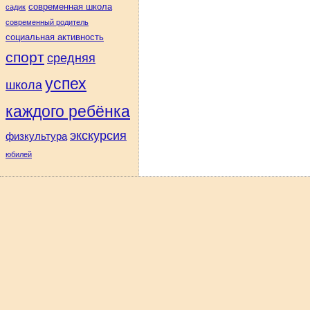
современная школа
садик
современный родитель
социальная активность
спорт
средняя
успех
школа
каждого ребёнка
экскурсия
физкультура
юбилей