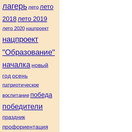
лагерь
лето
лето
2018
лето 2019
лето 2020
нацпроект
нацпроект
"Образование"
началка
новый
год
осень
патриотическое
победа
воспитание
победители
праздник
профориентация