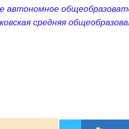
е автономное общеобразоват
ковская средняя общеобразов