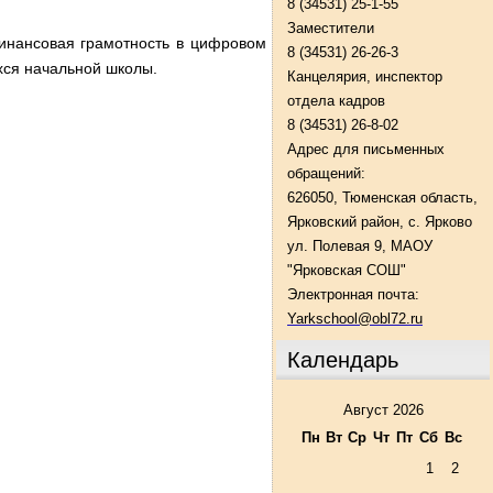
8 (34531) 25-1-55
Заместители
инансовая грамотность в цифровом
8 (34531) 26-26-3
хся начальной школы.
Канцелярия, инспектор
отдела кадров
8 (34531) 26-8-02
Адрес для письменных
обращений:
626050, Тюменская область,
Ярковский район, с. Ярково
ул. Полевая 9, МАОУ
"Ярковская СОШ"
Электронная почта:
Yarkschool@obl72.ru
Календарь
Август 2026
Пн
Вт
Ср
Чт
Пт
Сб
Вс
1
2