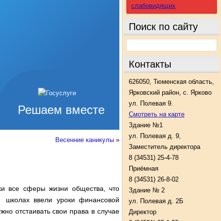
слабовидящих
Поиск по сайту
Контакты
626050, Тюменская область,
Ярковский район, с. Ярково
ул. Полевая 9.
Решаем вместе
Смотреть на карте
Здание №1
ул. Полевая д. 9,
Весенние каникулы
»
Заместитель директора
8 (34531) 25-4-78
Приёмная
8 (34531) 26-8-02
ки все сферы жизни общества, что
Здание № 2
в школах ввели уроки финансовой
ул. Полевая д. 2Б
ужно отстаивать свои права в случае
Директор