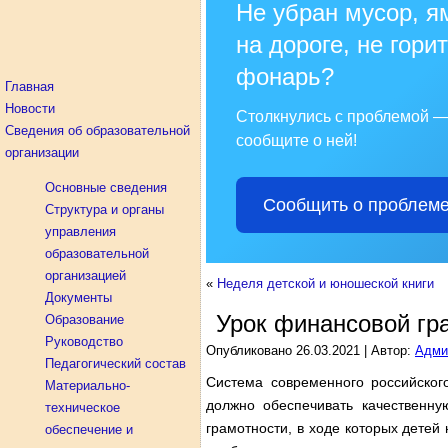
Не убран мусор, я
на дороге, не горит
фонарь?
Главная
Новости
Столкнулись с проблемой 
Сведения об образовательной
сообщите о ней!
организации
Основные сведения
Сообщить о проблем
Структура и органы
управления
образовательной
организацией
«
Неделя детской и юношеской книги
Документы
Урок финансовой гр
Образование
Руководство
Опубликовано
26.03.2021
|
Автор:
Адми
Педагогический состав
Система современного российског
Материально-
должно обеспечивать качественн
техническое
грамотности, в ходе которых детей 
обеспечение и