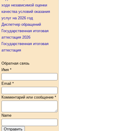
ходе независимой оценки
качества условий оказания
услуг на 2026 год
Диспетчер обращений
Государственная итоговая
аттестация 2026
Государственная итоговая
аттестация
Обратная связь
Имя
*
şans
vidobet
vidobet
vidobet
vidobet
casinolevant
casinolevant
casinolevant
vidobet
şans
casinolevant
casino
şans
casino
casino
casino
boostaro
casinolevant
şans
casinolevant
şanscasino
vidobet
vidobet
levant
gorabet
galyabet
gorabet
gorabet
gorabet
vidobet
galyabet
gorabet
gorabet
Email
*
casino
|
|
güncel
giriş
|
|
|
giriş
casino
giriş
şans
casino
levant
şans
şans
|
giriş
casino
giriş
|
|
giriş
casino
|
|
|
|
|
giriş
|
|
|
giriş
|
|
|
|
|
giriş
|
|
|
|
giriş
|
|
|
|
|
|
|
Комментарий или сообщение
*
Name
Отправить