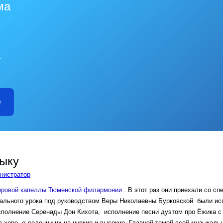
ма
—
е
ыку
нистратор
оровой капеллы Тюменской филармонии
. В этот раз они приехали со с
ального урока под руководством Веры Николаевны Бурковской были ис
сполнение Серенады Дон Кихота, исполнение песни дуэтом про Ёжика с 
в хоре, о делении их на низкие и высокие. Главной темой всей музыкаль