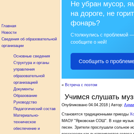
Не убран мусор, я
на дороге, не горит
фонарь?
Главная
Новости
Столкнулись с проблемой 
Сведения об образовательной
сообщите о ней!
организации
Основные сведения
Сообщить о проблем
Структура и органы
управления
образовательной
организацией
«
Встреча с поэтом
Документы
Учимся слушать муз
Образование
Руководство
Опубликовано
04.04.2018
|
Автор:
Адми
Педагогический состав
Становятся традиционными приезды
Х
Материально-
МАОУ "Ярковская СОШ". В ходе музык
техническое
песен. Зрители прослушали сольное и
обеспечение и
рассказали как выстраиваются голоса 