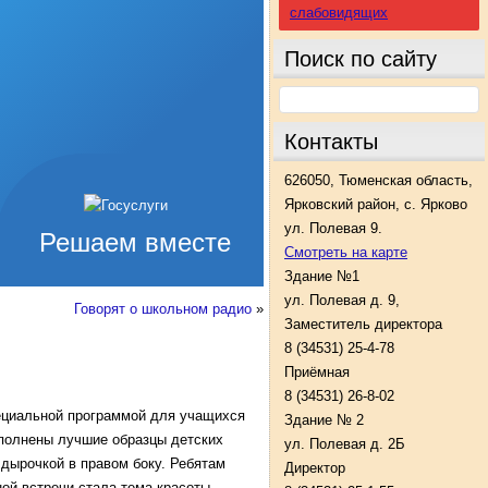
слабовидящих
Поиск по сайту
Контакты
626050, Тюменская область,
Ярковский район, с. Ярково
ул. Полевая 9.
Решаем вместе
Смотреть на карте
Здание №1
ул. Полевая д. 9,
Говорят о школьном радио
»
Заместитель директора
8 (34531) 25-4-78
Приёмная
8 (34531) 26-8-02
пециальной программой для учащихся
Здание № 2
полнены лучшие образцы детских
ул. Полевая д. 2Б
дырочкой в правом боку. Ребятам
Директор
ной встречи стала тема красоты