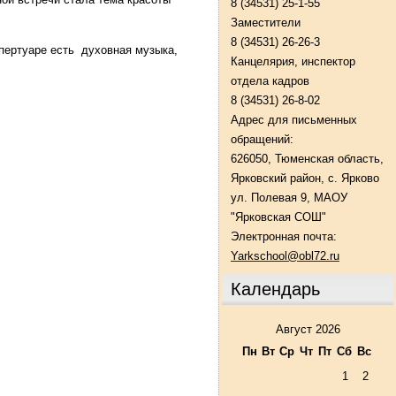
8 (34531) 25-1-55
Заместители
8 (34531) 26-26-3
пертуаре есть духовная музыка,
Канцелярия, инспектор
отдела кадров
8 (34531) 26-8-02
Адрес для письменных
обращений:
626050, Тюменская область,
Ярковский район, с. Ярково
ул. Полевая 9, МАОУ
"Ярковская СОШ"
Электронная почта:
Yarkschool@obl72.ru
Календарь
Август 2026
Пн
Вт
Ср
Чт
Пт
Сб
Вс
1
2