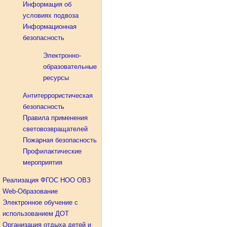
Информация об
условиях подвоза
Информационная
безопасность
Электронно-
образовательные
ресурсы
Антитеррористическая
безопасность
Правила применения
световозвращателей
Пожарная безопасность
Профилактические
мероприятия
Реализация ФГОС НОО ОВЗ
Web-Образование
Электронное обучение с
использованием ДОТ
Организация отдыха детей и