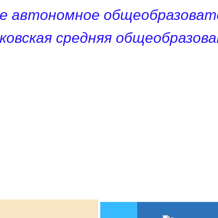
е автономное общеобразоват
ковская средняя общеобразов