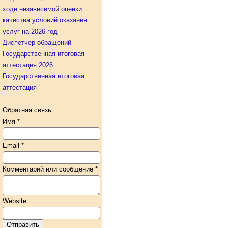
ходе независимой оценки
качества условий оказания
услуг на 2026 год
Диспетчер обращений
Государственная итоговая
аттестация 2026
Государственная итоговая
аттестация
Обратная связь
Имя
*
Email
*
Комментарий или сообщение
*
Website
Отправить