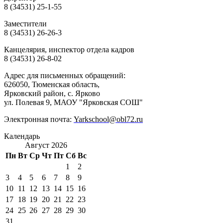
8 (34531) 25-1-55
Заместители
8 (34531) 26-26-3
Канцелярия, инспектор отдела кадров
8 (34531) 26-8-02
Адрес для письменных обращений:
626050, Тюменская область,
Ярковский район, с. Ярково
ул. Полевая 9, МАОУ "Ярковская СОШ"
Электронная почта:
Yarkschool@obl72.ru
Календарь
Август 2026
Пн
Вт
Ср
Чт
Пт
Сб
Вс
1
2
3
4
5
6
7
8
9
10
11
12
13
14
15
16
17
18
19
20
21
22
23
24
25
26
27
28
29
30
31