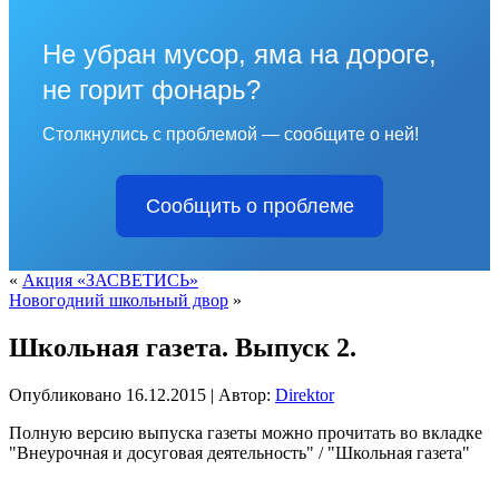
Не убран мусор, яма на дороге,
не горит фонарь?
Столкнулись с проблемой — сообщите о ней!
Сообщить о проблеме
«
Акция «ЗАСВЕТИСЬ»
Новогодний школьный двор
»
Школьная газета. Выпуск 2.
Опубликовано
16.12.2015
|
Автор:
Direktor
Полную версию выпуска газеты можно прочитать во вкладке
"Внеурочная и досуговая деятельность" / "Школьная газета"