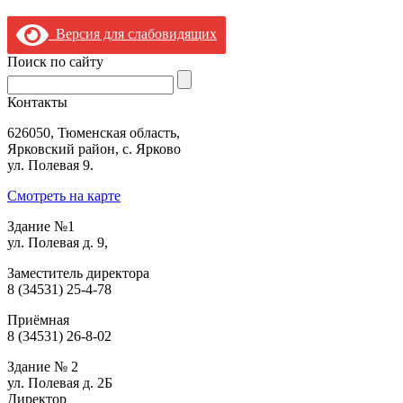
şans
vidobet
vidobet
vidobet
vidobet
casinolevant
casinolevant
casinolevant
vidobet
şans
casinolevant
casino
şans
casino
casino
casino
boostaro
casinolevant
şans
casinolevant
şanscasino
vidobet
vidobet
levant
gorabet
galyabet
gorabet
gorabet
gorabet
vidobet
galyabet
gorabet
gorabet
Версия для слабовидящих
casino
|
|
güncel
giriş
|
|
|
giriş
casino
giriş
şans
casino
levant
şans
şans
|
giriş
casino
giriş
|
|
giriş
casino
|
|
|
|
|
giriş
|
|
|
giriş
|
|
|
|
|
giriş
|
|
|
|
giriş
|
|
|
|
Поиск по сайту
|
|
|
Контакты
626050, Тюменская область,
Ярковский район, с. Ярково
ул. Полевая 9.
Смотреть на карте
Здание №1
ул. Полевая д. 9,
Заместитель директора
8 (34531) 25-4-78
Приёмная
8 (34531) 26-8-02
Здание № 2
ул. Полевая д. 2Б
Директор