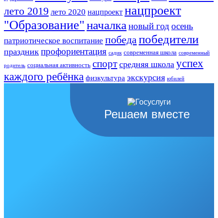
нацпроект
лето 2019
лето 2020
нацпроект
"Образование"
началка
новый год
осень
победители
победа
патриотическое воспитание
профориентация
праздник
современная школа
садик
современный
успех
спорт
средняя школа
социальная активность
родитель
каждого ребёнка
экскурсия
физкультура
юбилей
Решаем вместе