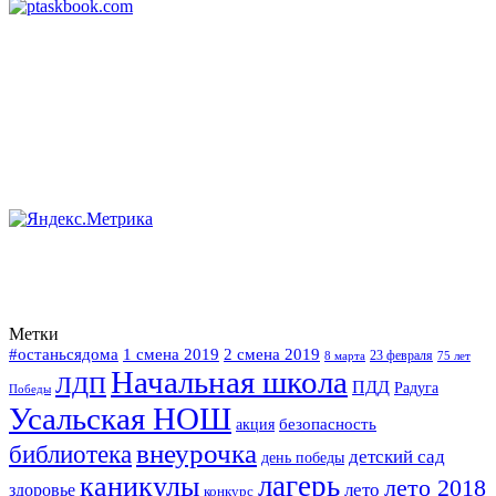
Метки
#останьсядома
2 смена 2019
1 смена 2019
23 февраля
75 лет
8 марта
Начальная школа
ЛДП
ПДД
Радуга
Победы
Усальская НОШ
безопасность
акция
внеурочка
библиотека
детский сад
день победы
каникулы
лагерь
лето 2018
лето
здоровье
конкурс