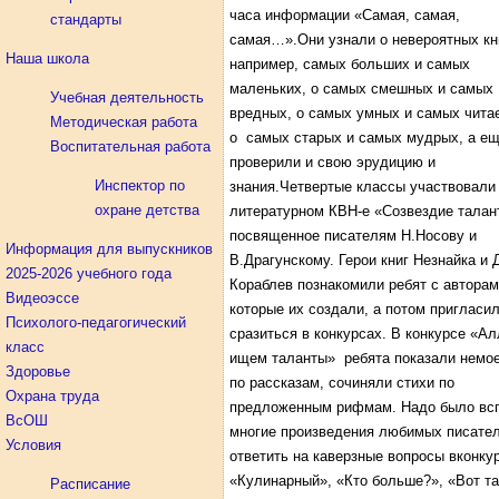
часа информации «Самая, самая,
стандарты
самая…».Они узнали о невероятных кн
Наша школа
например, самых больших и самых
маленьких, о самых смешных и самых
Учебная деятельность
вредных, о самых умных и самых чита
Методическая работа
о самых старых и самых мудрых, а е
Воспитательная работа
проверили и свою эрудицию и
Инспектор по
знания.Четвертые классы участвовали
охране детства
литературном КВН-е «Созвездие талан
посвященное писателям Н.Носову и
Информация для выпускников
В.Драгунскому. Герои книг Незнайка и 
2025-2026 учебного года
Кораблев познакомили ребят с авторам
Видеоэссе
которые их создали, а потом пригласи
Психолого-педагогический
сразиться в конкурсах. В конкурсе «Ал
класс
ищем таланты» ребята показали немое
Здоровье
по рассказам, сочиняли стихи по
Охрана труда
предложенным рифмам. Надо было вс
ВсОШ
многие произведения любимых писател
Условия
ответить на каверзные вопросы вконку
«Кулинарный», «Кто больше?», «Вот та
Расписание