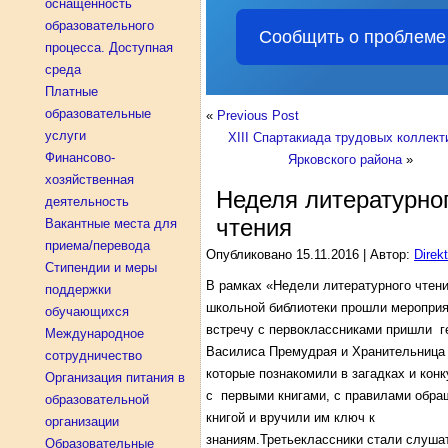
оснащенность
образовательного
Сообщить о проблеме
процесса. Доступная
среда
Платные
образовательные
«
Previous Post
услуги
XIII Спартакиада трудовых коллект
Финансово-
Ярковского района
»
хозяйственная
Неделя литературно
деятельность
чтения
Вакантные места для
приема/перевода
Опубликовано
15.11.2016
|
Автор:
Direkt
Стипендии и меры
В рамках «Недели литературного чтен
поддержки
школьной библиотеки прошли мероприя
обучающихся
встречу с первоклассниками пришли г
Международное
Василиса Премудрая и Хранительница 
сотрудничество
которые познакомили в загадках и кон
Организация питания в
с первыми книгами, с правилами обра
образовательной
книгой и вручили им ключ к
организации
знаниям.Третьеклассники стали слуша
Образовательные