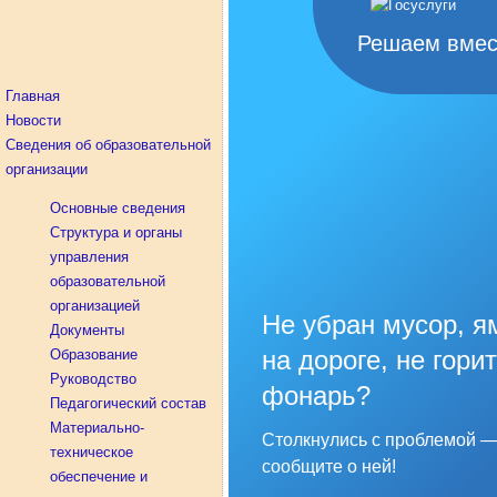
Решаем вмес
Главная
Новости
Сведения об образовательной
организации
Основные сведения
Структура и органы
управления
образовательной
организацией
Не убран мусор, я
Документы
на дороге, не горит
Образование
Руководство
фонарь?
Педагогический состав
Материально-
Столкнулись с проблемой 
техническое
сообщите о ней!
обеспечение и