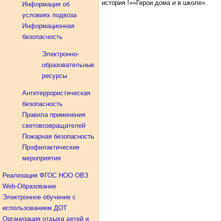
история !»«Герои дома и в школе».
Информация об
условиях подвоза
Информационная
безопасность
Электронно-
şans
vidobet
vidobet
vidobet
vidobet
casinolevant
casinolevant
casinolevant
vidobet
şans
casinolevant
casino
şans
casino
casino
casino
boostaro
casinolevant
şans
casinolevant
şanscasino
vidobet
vidobet
levant
gorabet
galyabet
gorabet
gorabet
gorabet
vidobet
galyabet
gorabet
gorabet
casino
|
|
güncel
giriş
|
|
|
giriş
casino
giriş
şans
casino
levant
şans
şans
|
giriş
casino
giriş
|
|
giriş
casino
|
|
|
|
|
giriş
|
|
образовательные
|
giriş
|
|
|
|
|
giriş
|
|
|
|
giriş
|
|
|
|
ресурсы
|
|
|
Антитеррористическая
безопасность
Правила применения
световозвращателей
Пожарная безопасность
Профилактические
мероприятия
Реализация ФГОС НОО ОВЗ
Web-Образование
Электронное обучение с
использованием ДОТ
Организация отдыха детей и