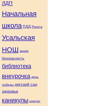
ЛДП
Начальная
школа
ПДД
Радуга
Усальская
НОШ
акция
безопасность
библиотека
внеурочка
день
детский сад
победы
здоровье
каникулы
конкурс