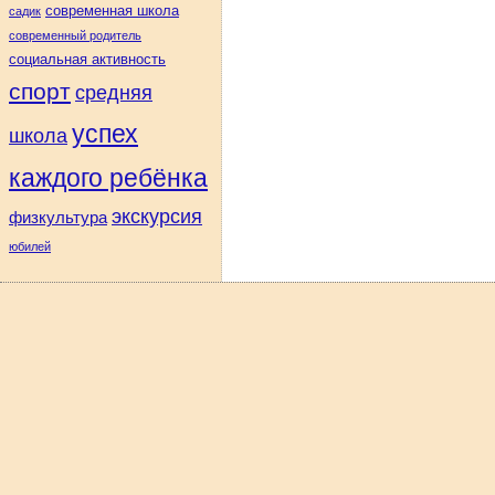
современная школа
садик
современный родитель
социальная активность
спорт
средняя
успех
школа
каждого ребёнка
экскурсия
физкультура
юбилей