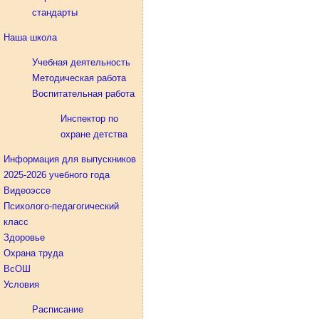
стандарты
Наша школа
Учебная деятельность
Методическая работа
Воспитательная работа
Инспектор по
охране детства
Информация для выпускников
2025-2026 учебного года
Видеоэссе
Психолого-педагогический
класс
Здоровье
Охрана труда
ВсОШ
Условия
Расписание