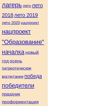
лагерь
лето
лето
2018
лето 2019
лето 2020
нацпроект
нацпроект
"Образование"
началка
новый
год
осень
патриотическое
победа
воспитание
победители
праздник
профориентация