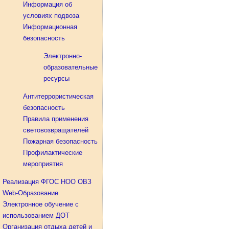
Информация об
условиях подвоза
Информационная
безопасность
Электронно-
образовательные
ресурсы
Антитеррористическая
безопасность
Правила применения
световозвращателей
Пожарная безопасность
Профилактические
мероприятия
Реализация ФГОС НОО ОВЗ
Web-Образование
Электронное обучение с
использованием ДОТ
Организация отдыха детей и