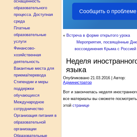
оснащенность
образовательного
Сообщить о проблеме
процесса. Доступная
среда
Платные
образовательные
«
Встреча в форме открытого урока
услуги
Мероприятия, посвящённые Дн
Финансово-
воссоединения Крыма с Россией
хозяйственная
Неделя иностранног
деятельность
языка
Вакантные места для
приема/перевода
Опубликовано
21.03.2016
|
Автор:
Стипендии и меры
Администратор
поддержки
Вот и закончилась неделя иностранног
обучающихся
все материалы вы сможете посмотреть
Международное
этой
странице
сотрудничество
Организация питания в
şans
vidobet
vidobet
vidobet
vidobet
casinolevant
casinolevant
casinolevant
vidobet
şans
casinolevant
casino
şans
casino
casino
casino
boostaro
casinolevant
şans
casinolevant
şanscasino
vidobet
vidobet
levant
gorabet
galyabet
gorabet
gorabet
gorabet
vidobet
galyabet
gorabet
gorabet
casino
|
|
güncel
giriş
|
|
|
giriş
casino
giriş
şans
casino
levant
şans
şans
|
giriş
casino
giriş
|
|
giriş
casino
|
|
|
|
|
giriş
|
|
образовательной
|
giriş
|
|
|
|
|
giriş
|
|
|
|
giriş
|
|
|
|
организации
|
|
|
Образовательные