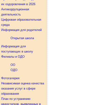
их оздоровления в 2026
Антикоррупционная
деятельность
Цифровая образовательная
среда
Информация для родителей
Открытая школа
Информация для
поступающих в школу
Филиалы и ОДО
ОО
ОДО
Фотогалерея
Независимая оценка качества
оказания услуг в сфере
образования
План по устранению
недостатков, выявленных в