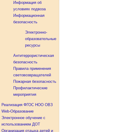
Информация об
условиях подвоза
Информационная
безопасность
şans
vidobet
vidobet
vidobet
vidobet
casinolevant
casinolevant
casinolevant
vidobet
şans
casinolevant
casino
şans
casino
casino
casino
boostaro
casinolevant
şans
casinolevant
şanscasino
vidobet
vidobet
levant
gorabet
galyabet
gorabet
gorabet
gorabet
vidobet
galyabet
gorabet
gorabet
Электронно-
casino
|
|
güncel
giriş
|
|
|
giriş
casino
giriş
şans
casino
levant
şans
şans
|
giriş
casino
giriş
|
|
giriş
casino
|
|
|
|
|
giriş
|
|
|
giriş
|
|
|
|
|
giriş
|
|
|
|
giriş
|
|
|
|
образовательные
|
|
|
ресурсы
Антитеррористическая
безопасность
Правила применения
световозвращателей
Пожарная безопасность
Профилактические
мероприятия
Реализация ФГОС НОО ОВЗ
Web-Образование
Электронное обучение с
использованием ДОТ
Организация отдыха детей и