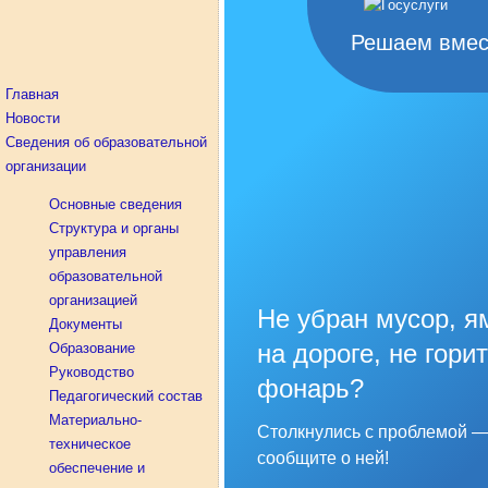
Решаем вмес
Главная
Новости
Сведения об образовательной
организации
Основные сведения
Структура и органы
управления
образовательной
организацией
Не убран мусор, я
Документы
на дороге, не горит
Образование
Руководство
фонарь?
Педагогический состав
Материально-
Столкнулись с проблемой 
техническое
сообщите о ней!
обеспечение и