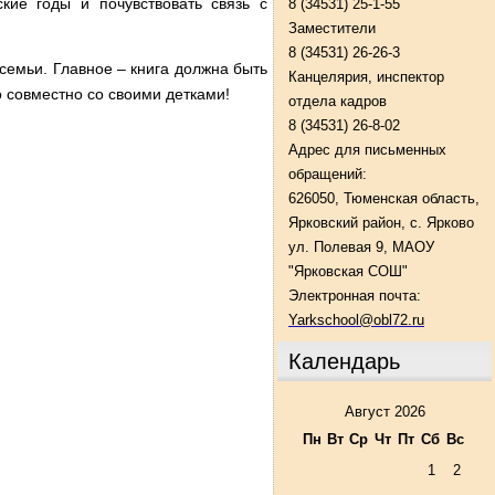
кие годы и почувствовать связь с
8 (34531) 25-1-55
Заместители
8 (34531) 26-26-3
 семьи. Главное – книга должна быть
Канцелярия, инспектор
о совместно со своими детками!
отдела кадров
8 (34531) 26-8-02
Адрес для письменных
обращений:
626050, Тюменская область,
Ярковский район, с. Ярково
ул. Полевая 9, МАОУ
"Ярковская СОШ"
Электронная почта:
Yarkschool@obl72.ru
Календарь
Август 2026
Пн
Вт
Ср
Чт
Пт
Сб
Вс
1
2