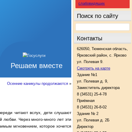
слабовидящих
Поиск по сайту
Контакты
626050, Тюменская область,
Ярковский район, с. Ярково
ул. Полевая 9.
Решаем вместе
Смотреть на карте
Здание №1
ул. Полевая д. 9,
Осенние каникулы продолжаются
»
Заместитель директора
8 (34531) 25-4-78
Приёмная
8 (34531) 26-8-02
череди читают вслух, дети слушают
Здание № 2
й любви. Через много-много лет эти
ул. Полевая д. 2Б
вимым мгновением, которое хочется
Директор