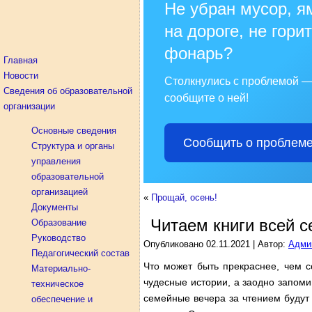
Не убран мусор, я
на дороге, не горит
фонарь?
Главная
Новости
Столкнулись с проблемой 
Сведения об образовательной
сообщите о ней!
организации
Основные сведения
Сообщить о проблем
Структура и органы
управления
образовательной
организацией
«
Прощай, осень!
Документы
Читаем книги всей 
Образование
Руководство
Опубликовано
02.11.2021
|
Автор:
Адми
Педагогический состав
Что может быть прекраснее, чем с
Материально-
чудесные истории, а заодно запоми
техническое
семейные вечера за чтением будут
обеспечение и