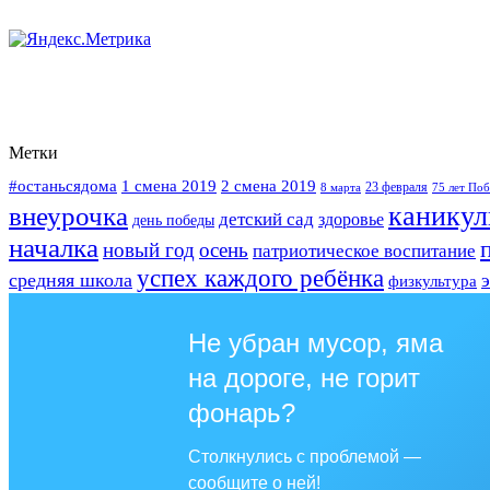
Метки
#останьсядома
2 смена 2019
1 смена 2019
23 февраля
75 лет По
8 марта
канику
внеурочка
детский сад
здоровье
день победы
началка
новый год
осень
патриотическое воспитание
успех каждого ребёнка
средняя школа
физкультура
Не убран мусор, яма
на дороге, не горит
фонарь?
Столкнулись с проблемой —
сообщите о ней!