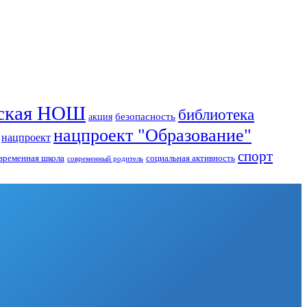
ьская НОШ
библиотека
безопасность
акция
нацпроект "Образование"
нацпроект
спорт
временная школа
социальная активность
современный родитель