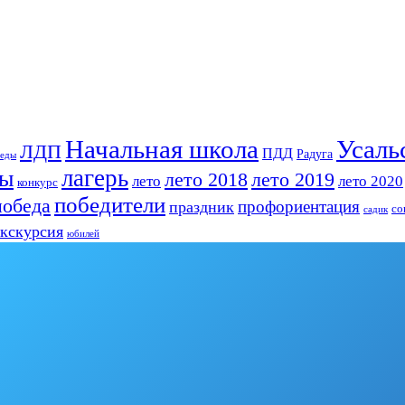
Начальная школа
Усал
ЛДП
ПДД
Радуга
беды
лы
лагерь
лето 2018
лето 2019
лето
лето 2020
конкурс
победители
победа
профориентация
праздник
со
садик
экскурсия
юбилей