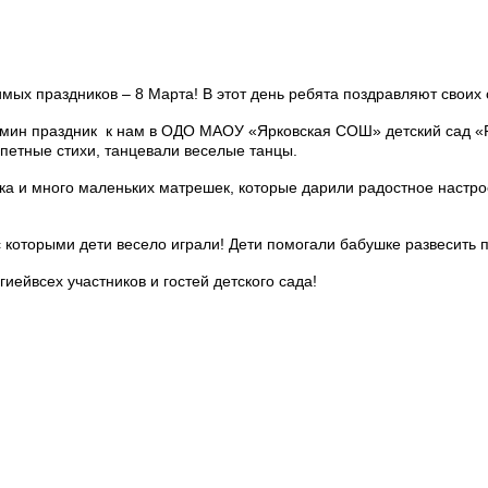
х праздников – 8 Марта! В этот день ребята поздравляют своих 
н праздник к нам в ОДО МАОУ «Ярковская СОШ» детский сад «Ра
епетные стихи, танцевали веселые танцы.
 много маленьких матрешек, которые дарили радостное настроени
 которыми дети весело играли! Дети помогали бабушке развесить п
йвсех участников и гостей детского сада!