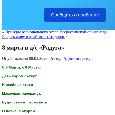
Сообщить о проблеме
«
Призёры регионального этапа Всероссийской олимпиады
Я здесь живу и край мне этот дорог
»
8 марта в д/с «Радуга»
Опубликовано
08.03.2020
|
Автор:
Администратор
С 8 Марта, с 8 Марта!
Дети хором скажут
И весёлые стихи
Мамочкам расскажут.
Будут звонко песни петь
О весне, о скорой.