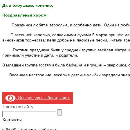
Да и бабушкам, конечно,
Поздравленья хором.
Праздники любят и взрослые, и особенно дети. Один из любимы
С весенней капелью, солнечными лучами 5 марта пришёл мами
виновников торжества: пели добрые и ласковые песни, читали тр
Гостями праздника были у средней группы: весёлая Матрёшка и
принимали участие и дети, и родители.
В младшей группе гостями была бабушка и игрушки – зверюшки, с
Весеннее настроение, весёлые детские улыбки зарядили энергие
şans
vidobet
vidobet
vidobet
vidobet
casinolevant
casinolevant
casinolevant
vidobet
şans
casinolevant
casino
şans
casino
casino
casino
boostaro
casinolevant
şans
casinolevant
şanscasino
vidobet
vidobet
levant
gorabet
galyabet
gorabet
gorabet
gorabet
vidobet
galyabet
gorabet
gorabet
Версия для слабовидящих
casino
|
|
güncel
giriş
|
|
|
giriş
casino
giriş
şans
casino
levant
şans
şans
|
giriş
casino
giriş
|
|
giriş
casino
|
|
|
|
|
giriş
|
|
|
giriş
|
|
|
|
|
giriş
|
|
|
|
giriş
|
|
|
|
Поиск по сайту
|
|
|
Контакты
626050, Тюменская область,