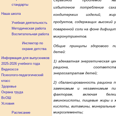
Серьёзной проблемой явл
стандарты
избыточное потребление сах
Наша школа
кондитерчких изделий, ж
продуктов, содержащих высокий у
Учебная деятельность
Методическая работа
поваренной соли на фоне дифицит
Воспитательная работа
микронутриентов.
Инспектор по
Общие принципы здорового п
охране детства
детей:
Информация для выпускников
1) адекватная энергетическая це
2025-2026 учебного года
рациона, соответству
Видеоэссе
энергозатратам детей;
Психолого-педагогический
класс
2) сбалансированность рациона п
Здоровье
заменимым и незаменимым пи
Охрана труда
факторам, включая бел
ВсОШ
аминокислоты, пищевые жиры и 
Условия
кислоты, витамины, минеральные 
микроэлементы;
Расписание