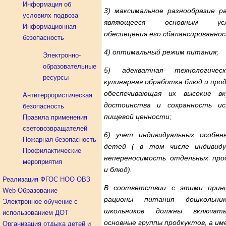
Информация об
3) максимальное разнообразие ра
условиях подвоза
являющееся основным усл
Информационная
обеспецения его сбалансированно
безопасность
4) оптимальный режим питания;
Электронно-
образовательные
5) адекватная технологичес
ресурсы
кулинарная обработка блюд и про
обеспечивающая их высокие вк
Антитеррористическая
достоинства и сохранность ис
безопасность
пищевой ценности;
Правила применения
световозвращателей
6) учет индивидуальных особен
Пожарная безопасность
детей ( в том числе индивиду
Профилактические
непереносимость отдельных про
мероприятия
и блюд).
Реализация ФГОС НОО ОВЗ
В соответствии с этими прин
Web-Образование
рационы питания дошкольни
Электронное обучение с
школьников должны включат
использованием ДОТ
основные группы продкуктов, а и
Организация отдыха детей и