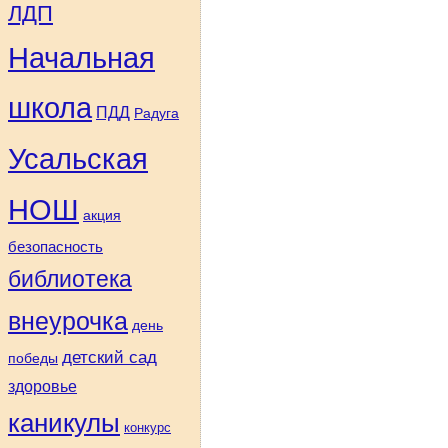
ЛДП
Начальная
школа
ПДД
Радуга
Усальская
НОШ
акция
безопасность
библиотека
внеурочка
день
детский сад
победы
здоровье
каникулы
конкурс