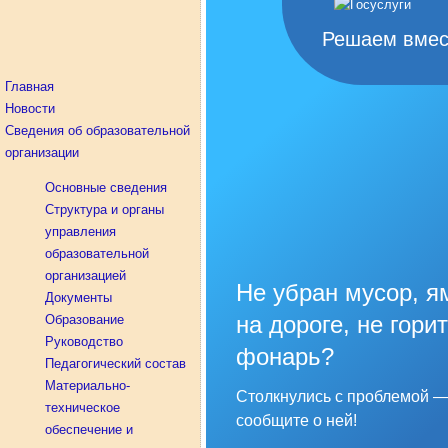
Решаем вмес
Главная
Новости
Сведения об образовательной
организации
Основные сведения
Структура и органы
управления
образовательной
организацией
Не убран мусор, я
Документы
на дороге, не горит
Образование
Руководство
фонарь?
Педагогический состав
Материально-
Столкнулись с проблемой 
техническое
сообщите о ней!
обеспечение и