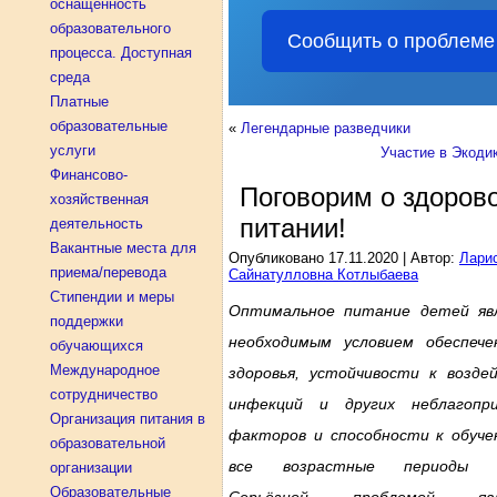
оснащенность
образовательного
Сообщить о проблеме
процесса. Доступная
среда
Платные
образовательные
«
Легендарные разведчики
услуги
Участие в Экоди
Финансово-
Поговорим о здоров
хозяйственная
питании!
деятельность
Вакантные места для
Опубликовано
17.11.2020
|
Автор:
Лари
приема/перевода
Сайнатулловна Котлыбаева
Стипендии и меры
Оптимальное питание детей яв
поддержки
необходимым условием обеспече
обучающихся
Международное
здоровья, устойчивости к возде
сотрудничество
инфекций и других неблагопр
Организация питания в
факторов и способности к обуче
образовательной
все возрастные периоды ж
организации
Образовательные