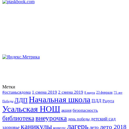
Метки
#останьсядома
2 смена 2019
1 смена 2019
23 февраля
75 лет
8 марта
Начальная школа
ЛДП
ПДД
Радуга
Победы
Усальская НОШ
безопасность
акция
внеурочка
библиотека
детский сад
день победы
каникулы
лагерь
лето 2018
лето
здоровье
конкурс