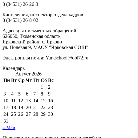
8 (34531) 26-26-3
Канцелярия, инспектор отдела кадров
8 (34531) 26-8-02
Адрес для письменных обращений:
626050, Тюменская область,
Ярковский район, с. Ярково
ул. Полевая 9, МАОУ "Ярковская СОШ"
Электронная почта:
Yarkschool@obl72.ru
Календарь
Август 2026
Пн
Вт
Ср
Чт
Пт
Сб
Вс
1
2
3
4
5
6
7
8
9
10
11
12
13
14
15
16
17
18
19
20
21
22
23
24
25
26
27
28
29
30
31
« Май
Положение о постановке учащихся и семей на