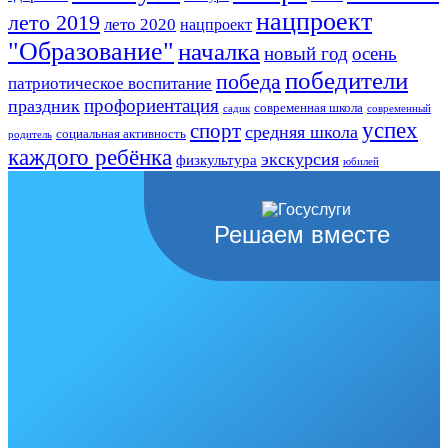
нацпроект
лето 2019
лето 2020
нацпроект
"Образование"
началка
новый год
осень
победители
победа
патриотическое воспитание
профориентация
праздник
современная школа
садик
современный
успех
спорт
средняя школа
социальная активность
родитель
каждого ребёнка
экскурсия
физкультура
юбилей
Решаем вместе