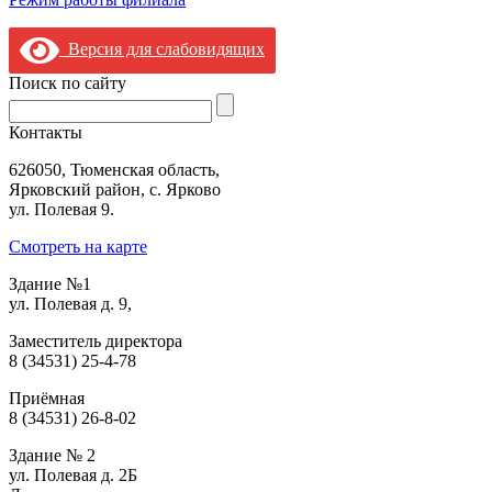
şans
vidobet
vidobet
vidobet
vidobet
casinolevant
casinolevant
casinolevant
vidobet
şans
casinolevant
casino
şans
casino
casino
casino
boostaro
casinolevant
şans
casinolevant
şanscasino
vidobet
vidobet
levant
gorabet
galyabet
gorabet
gorabet
gorabet
vidobet
galyabet
gorabet
gorabet
Версия для слабовидящих
casino
|
|
güncel
giriş
|
|
|
giriş
casino
giriş
şans
casino
levant
şans
şans
|
giriş
casino
giriş
|
|
giriş
casino
|
|
|
|
|
giriş
|
|
|
giriş
|
|
|
|
|
giriş
|
|
|
|
giriş
|
|
|
|
Поиск по сайту
|
|
|
Контакты
626050, Тюменская область,
Ярковский район, с. Ярково
ул. Полевая 9.
Смотреть на карте
Здание №1
ул. Полевая д. 9,
Заместитель директора
8 (34531) 25-4-78
Приёмная
8 (34531) 26-8-02
Здание № 2
ул. Полевая д. 2Б