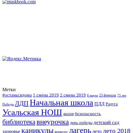
Метки
#останьсядома
2 смена 2019
1 смена 2019
23 февраля
75 лет
8 марта
Начальная школа
ЛДП
ПДД
Радуга
Победы
Усальская НОШ
безопасность
акция
внеурочка
библиотека
детский сад
день победы
каникулы
лагерь
лето 2018
лето
здоровье
конкурс