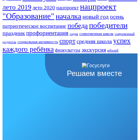
нацпроект
лето 2019
лето 2020
нацпроект
"Образование"
началка
новый год
осень
победители
победа
патриотическое воспитание
профориентация
праздник
современная школа
садик
современный
успех
спорт
средняя школа
социальная активность
родитель
каждого ребёнка
экскурсия
физкультура
юбилей
Решаем вместе