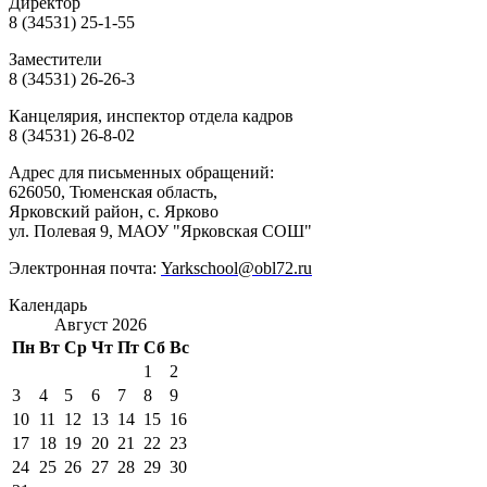
Директор
8 (34531) 25-1-55
Заместители
8 (34531) 26-26-3
Канцелярия, инспектор отдела кадров
8 (34531) 26-8-02
Адрес для письменных обращений:
626050, Тюменская область,
Ярковский район, с. Ярково
ул. Полевая 9, МАОУ "Ярковская СОШ"
Электронная почта:
Yarkschool@obl72.ru
Календарь
Август 2026
Пн
Вт
Ср
Чт
Пт
Сб
Вс
1
2
3
4
5
6
7
8
9
10
11
12
13
14
15
16
17
18
19
20
21
22
23
24
25
26
27
28
29
30