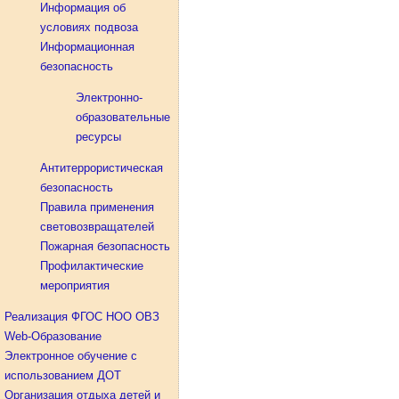
Информация об
условиях подвоза
Информационная
безопасность
Электронно-
образовательные
ресурсы
Антитеррористическая
безопасность
Правила применения
световозвращателей
Пожарная безопасность
Профилактические
мероприятия
Реализация ФГОС НОО ОВЗ
Web-Образование
Электронное обучение с
использованием ДОТ
Организация отдыха детей и