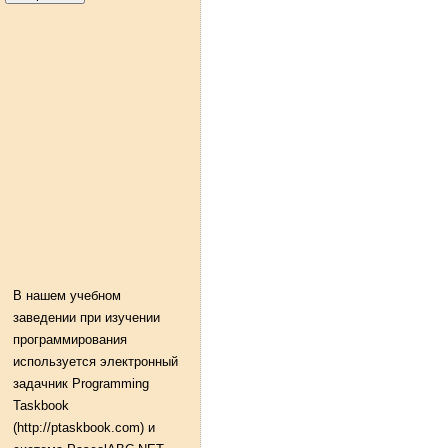
В нашем учебном
заведении при изучении
программирования
используется электронный
задачник Programming
Taskbook
(http://ptaskbook.com) и