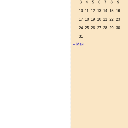
3
4
5
6
7
8
9
10
11
12
13
14
15
16
17
18
19
20
21
22
23
24
25
26
27
28
29
30
31
« Май