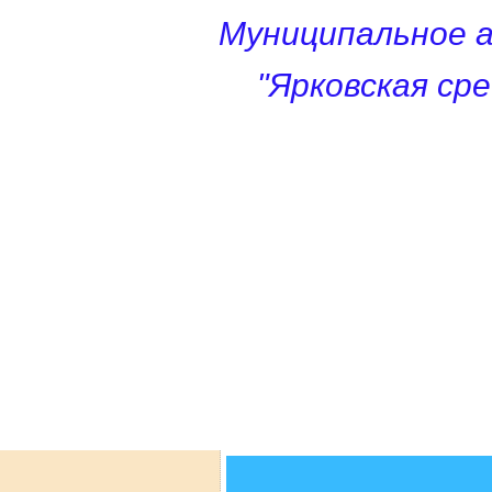
Муниципальное 
"Ярковская ср