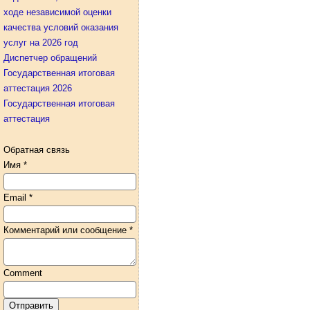
ходе независимой оценки
качества условий оказания
услуг на 2026 год
Диспетчер обращений
Государственная итоговая
аттестация 2026
Государственная итоговая
аттестация
Обратная связь
Имя
*
Email
*
Комментарий или сообщение
*
Comment
Отправить