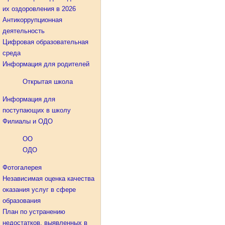
их оздоровления в 2026
Антикоррупционная
деятельность
Цифровая образовательная
среда
Информация для родителей
Открытая школа
Информация для
поступающих в школу
Филиалы и ОДО
ОО
ОДО
Фотогалерея
Независимая оценка качества
оказания услуг в сфере
образования
План по устранению
недостатков, выявленных в