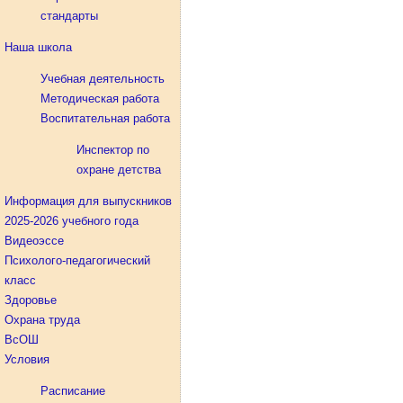
стандарты
Наша школа
Учебная деятельность
Методическая работа
Воспитательная работа
Инспектор по
охране детства
Информация для выпускников
2025-2026 учебного года
Видеоэссе
Психолого-педагогический
класс
Здоровье
Охрана труда
ВсОШ
Условия
Расписание