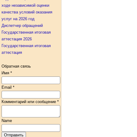
ходе независимой оценки
качества условий оказания
услуг на 2026 год
Диспетчер обращений
Государственная итоговая
аттестация 2026
Государственная итоговая
аттестация
Обратная связь
Имя
*
Email
*
Комментарий или сообщение
*
Name
Отправить