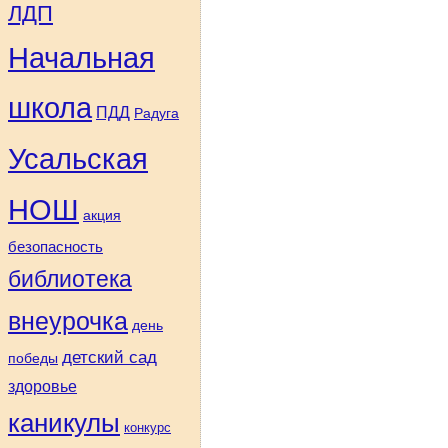
ЛДП
Начальная
школа
ПДД
Радуга
Усальская
НОШ
акция
безопасность
библиотека
внеурочка
день
детский сад
победы
здоровье
каникулы
конкурс