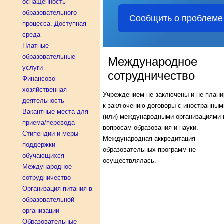
оснащенность
образовательного
Сообщить о проблеме
процесса. Доступная
среда
Платные
образовательные
Международное
услуги
сотрудничество
Финансово-
хозяйственная
Учреждением не заключены и не план
деятельность
к заключению договоры с иностранным
Вакантные места для
(или) международными организациями 
приема/перевода
вопросам образования и науки.
Стипендии и меры
Международная аккредитация
поддержки
образовательных программ не
обучающихся
осуществлялась.
Международное
сотрудничество
şans
vidobet
vidobet
vidobet
vidobet
casinolevant
casinolevant
casinolevant
vidobet
şans
casinolevant
casino
şans
casino
casino
casino
boostaro
casinolevant
şans
casinolevant
şanscasino
vidobet
vidobet
levant
gorabet
galyabet
gorabet
gorabet
gorabet
vidobet
galyabet
gorabet
gorabet
casino
|
|
güncel
giriş
|
|
|
giriş
casino
giriş
şans
casino
levant
şans
şans
|
giriş
casino
giriş
|
|
giriş
casino
|
|
|
|
|
giriş
|
|
Организация питания в
|
giriş
|
|
|
|
|
giriş
|
|
|
|
giriş
|
|
|
|
образовательной
|
|
|
организации
Образовательные