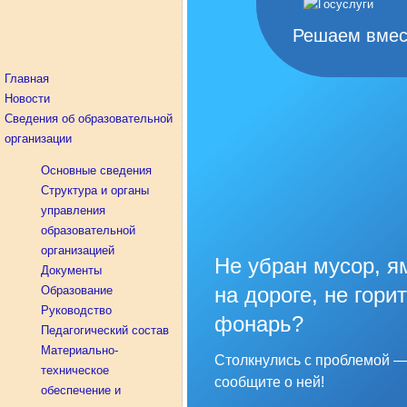
Решаем вмес
Главная
Новости
Сведения об образовательной
организации
Основные сведения
Структура и органы
управления
образовательной
организацией
Не убран мусор, я
Документы
на дороге, не горит
Образование
Руководство
фонарь?
Педагогический состав
Материально-
Столкнулись с проблемой 
техническое
сообщите о ней!
обеспечение и