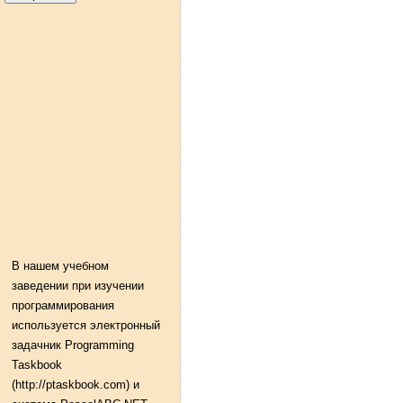
В нашем учебном
заведении при изучении
программирования
используется электронный
задачник Programming
Taskbook
(http://ptaskbook.com) и