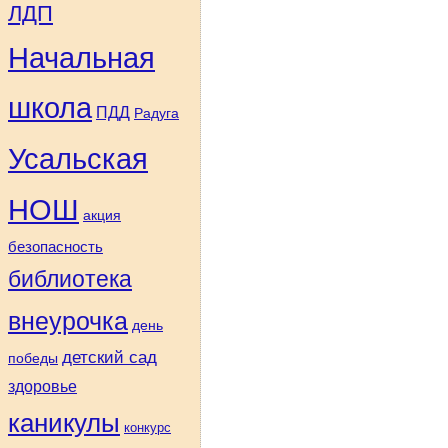
ЛДП
Начальная
школа
ПДД
Радуга
Усальская
НОШ
акция
безопасность
библиотека
внеурочка
день
детский сад
победы
здоровье
каникулы
конкурс