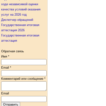
ходе независимой оценки
качества условий оказания
услуг на 2026 год
Диспетчер обращений
Государственная итоговая
аттестация 2026
Государственная итоговая
аттестация
Обратная связь
Имя
*
Email
*
Комментарий или сообщение
*
Email
Отправить