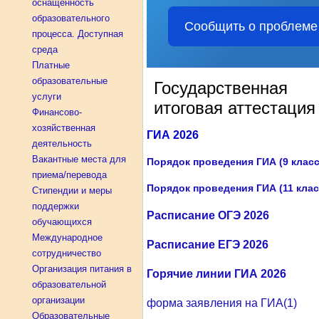
оснащенность
образовательного
Сообщить о проблеме
процесса. Доступная
среда
Платные
образовательные
Государственная
услуги
итоговая аттестация
Финансово-
хозяйственная
ГИА 2026
деятельность
Вакантные места для
Порядок проведения ГИА (9 класс
приема/перевода
Порядок проведения ГИА (11 клас
Стипендии и меры
поддержки
Расписание ОГЭ 2026
обучающихся
Международное
Расписание ЕГЭ 2026
сотрудничество
Организация питания в
Горячие линии ГИА 2026
образовательной
организации
форма заявления на ГИА(1)
Образовательные