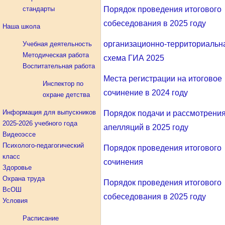
стандарты
Порядок проведения итогового
собеседования в 2025 году
Наша школа
организационно-территориальн
Учебная деятельность
Методическая работа
схема ГИА 2025
Воспитательная работа
Места регистрации на итоговое
Инспектор по
сочинение в 2024 году
охране детства
Информация для выпускников
Порядок подачи и рассмотрени
2025-2026 учебного года
апелляций в 2025 году
Видеоэссе
Психолого-педагогический
Порядок проведения итогового
класс
сочинения
Здоровье
Охрана труда
Порядок проведения итогового
ВсОШ
собеседования в 2025 году
Условия
şans
vidobet
vidobet
vidobet
vidobet
casinolevant
casinolevant
casinolevant
vidobet
şans
casinolevant
casino
şans
casino
casino
casino
boostaro
casinolevant
şans
casinolevant
şanscasino
vidobet
vidobet
levant
gorabet
galyabet
gorabet
gorabet
gorabet
vidobet
galyabet
gorabet
gorabet
Расписание
casino
|
|
güncel
giriş
|
|
|
giriş
casino
giriş
şans
casino
levant
şans
şans
|
giriş
casino
giriş
|
|
giriş
casino
|
|
|
|
|
giriş
|
|