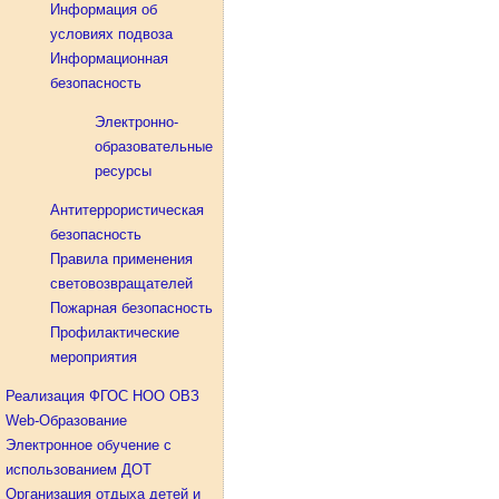
Информация об
|
giriş
|
|
|
|
|
giriş
|
|
|
|
giriş
|
|
|
|
|
|
|
условиях подвоза
Информационная
безопасность
Электронно-
образовательные
ресурсы
Антитеррористическая
безопасность
Правила применения
световозвращателей
Пожарная безопасность
Профилактические
мероприятия
Реализация ФГОС НОО ОВЗ
Web-Образование
Электронное обучение с
использованием ДОТ
Организация отдыха детей и