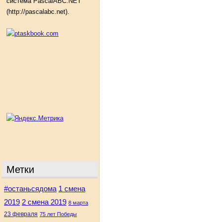
система PascalABC.NET
(http://pascalabc.net).
Метки
#останьсядома
1 смена
2 смена 2019
2019
8 марта
23 февраля
75 лет Победы